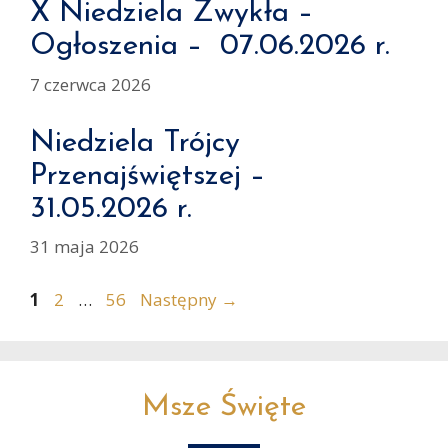
X Niedziela Zwykła –
Ogłoszenia – 07.06.2026 r.
7 czerwca 2026
Niedziela Trójcy
Przenajświętszej –
31.05.2026 r.
31 maja 2026
Strona
Strona
Strona
1
2
…
56
Następny
→
Msze Święte