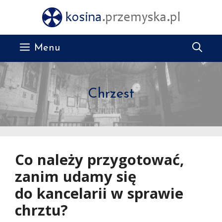
Przejdź
do
treści
Menu
Chrzest
Co należy przygotować,
zanim udamy się
do kancelarii w sprawie
chrztu?