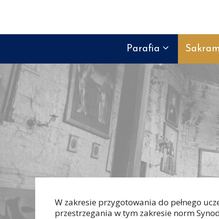
Przejdź
do
treści
Parafia
Sakram
W zakresie przygotowania do pełnego ucz
przestrzegania w tym zakresie norm Synodu