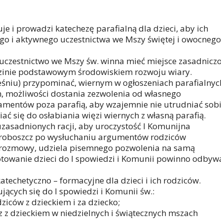
je i prowadzi katechezę parafialną dla dzieci, aby ich
o i aktywnego uczestnictwa we Mszy świętej i owocnego
 uczestnictwo we Mszy św. winna mieć miejsce zasadnicz
rodzinie podstawowym środowiskiem rozwoju wiary.
eśniu) przypominać, wiernym w ogłoszeniach parafialnyc
, możliwości dostania zezwolenia od własnego
ramentów poza parafią, aby wzajemnie nie utrudniać sob
iać się do osłabiania więzi wiernych z własną parafią.
uzasadnionych racji, aby uroczystość I Komunijna
 proboszcz po wysłuchaniu argumentów rodziców
 rozmowy, udziela pisemnego pozwolenia na samą
otowanie dzieci do I spowiedzi i Komunii powinno odbyw
techetyczno – formacyjne dla dzieci i ich rodziców.
ących się do I spowiedzi i Komunii św.:
iców z dzieckiem i za dziecko;
 z dzieckiem w niedzielnych i świątecznych mszach