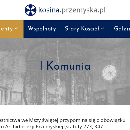
enty
Wspólnoty
Stary Kościół
Galer
I Komunia
estnictwa we Mszy świętej przypomina się o obowiązku
 Archidiecezji Przemyskiej (statuty 273, 347