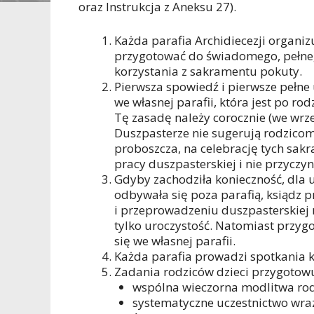
oraz Instrukcja z Aneksu 27).
Każda parafia Archidiecezji organizu
przygotować do świadomego, pełneg
korzystania z sakramentu pokuty.
Pierwsza spowiedź i pierwsze pełne
we własnej parafii, która jest po 
Tę zasadę należy corocznie (we wrz
Duszpasterze nie sugerują rodzicom
proboszcza, na celebrację tych sak
pracy duszpasterskiej i nie przyczyn
Gdyby zachodziła konieczność, dla 
odbywała się poza parafią, ksiądz
i przeprowadzeniu duszpasterskiej
tylko uroczystość. Natomiast przyg
się we własnej parafii.
Każda parafia prowadzi spotkania ka
Zadania rodziców dzieci przygotowuj
wspólna wieczorna modlitwa rodz
systematyczne uczestnictwo wraz