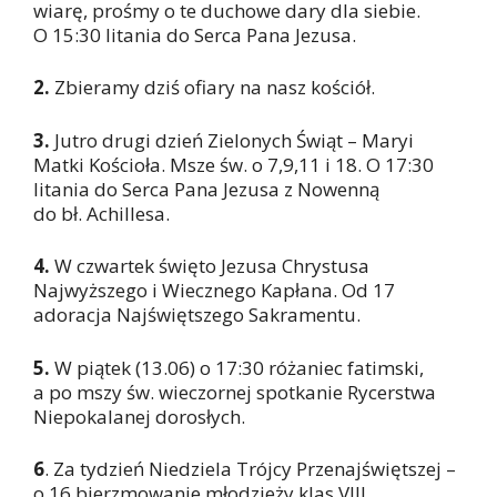
wiarę, prośmy o te duchowe dary dla siebie.
O 15:30 litania do Serca Pana Jezusa.
2.
Zbieramy dziś ofiary na nasz kościół.
3.
Jutro drugi dzień Zielonych Świąt – Maryi
Matki Kościoła. Msze św. o 7,9,11 i 18. O 17:30
litania do Serca Pana Jezusa z Nowenną
do bł. Achillesa.
4.
W czwartek święto Jezusa Chrystusa
Najwyższego i Wiecznego Kapłana. Od 17
adoracja Najświętszego Sakramentu.
5.
W piątek (13.06) o 17:30 różaniec fatimski,
a po mszy św. wieczornej spotkanie Rycerstwa
Niepokalanej dorosłych.
6
. Za tydzień Niedziela Trójcy Przenajświętszej –
o 16 bierzmowanie młodzieży klas VIII.