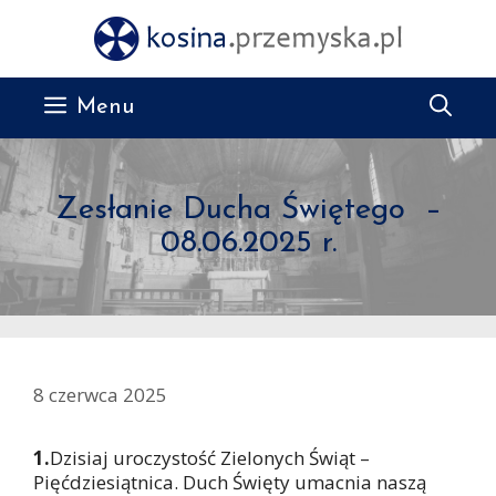
Przejdź
do
treści
Menu
Zesłanie Ducha Świętego –
08.06.2025 r.
8 czerwca 2025
1.
Dzisiaj uroczystość Zielonych Świąt –
Pięćdziesiątnica. Duch Święty umacnia naszą